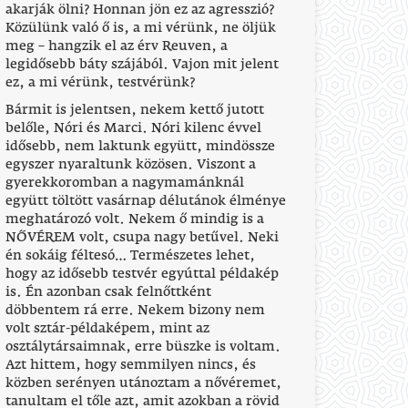
akarják ölni? Honnan jön ez az agresszió?
Közülünk való ő is, a mi vérünk, ne öljük
meg – hangzik el az érv Reuven, a
legidősebb báty szájából. Vajon mit jelent
ez, a mi vérünk, testvérünk?
Bármit is jelentsen, nekem kettő jutott
belőle, Nóri és Marci. Nóri kilenc évvel
idősebb, nem laktunk együtt, mindössze
egyszer nyaraltunk közösen. Viszont a
gyerekkoromban a nagymamánknál
együtt töltött vasárnap délutánok élménye
meghatározó volt. Nekem ő mindig is a
NŐVÉREM volt, csupa nagy betűvel. Neki
én sokáig féltesó… Természetes lehet,
hogy az idősebb testvér egyúttal példakép
is. Én azonban csak felnőttként
döbbentem rá erre. Nekem bizony nem
volt sztár-példaképem, mint az
osztálytársaimnak, erre büszke is voltam.
Azt hittem, hogy semmilyen nincs, és
közben serényen utánoztam a nővéremet,
tanultam el tőle azt, amit azokban a rövid