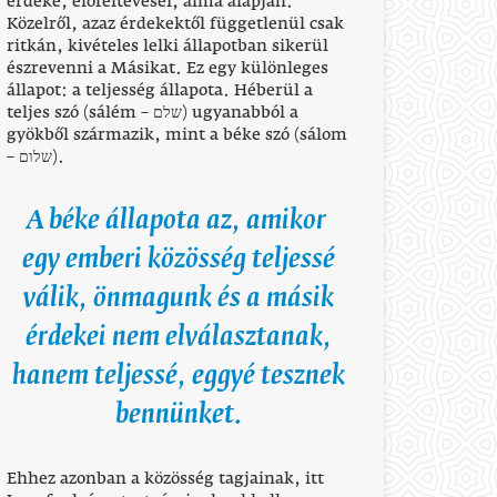
érdeke, előfeltevései, álma alapján.
Közelről, azaz érdekektől függetlenül csak
ritkán, kivételes lelki állapotban sikerül
észrevenni a Másikat. Ez egy különleges
állapot: a teljesség állapota. Héberül a
teljes szó (sálém – שלם) ugyanabból a
gyökből származik, mint a béke szó (sálom
– שלום).
A béke állapota az, amikor
egy emberi közösség teljessé
válik, önmagunk és a másik
érdekei nem elválasztanak,
hanem teljessé, eggyé tesznek
bennünket.
Ehhez azonban a közösség tagjainak, itt