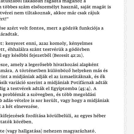
tátuszából fakadóan ragadta magához a
 többes szám elsőszemélyt használ, saját magát is
estvérei nem tiltakoznak, akkor már csak rájuk
rt!”
se azért volt fontos, mert a gödrök funkciója a
záradtak.
nt: kenyeret enni, azaz komoly, kényelmes
tt, éhhalálra szánt testvérük a gödörben
egy későbbi fejezetből (Beresit 42:21).
része, amely a legerősebb hivatkozási alapként
ámára. A történetben különböző helyeken más és
erint a midjániak adják el az izmaelitáknak, és ők
ásik variáció szerint a midjániak Potifárnak adták
edig a testvérek adták el Egyiptomba (45:4). A
 problémát a szövegben, és több megoldási
bb adás-vételre is sor került, vagy hogy a midjániak
 a két elnevezése.
 kifejezések fordítása körülbelüli, az egyes héber
utatók körében.
te (vagy hallgatása) nehezen magyarázható.