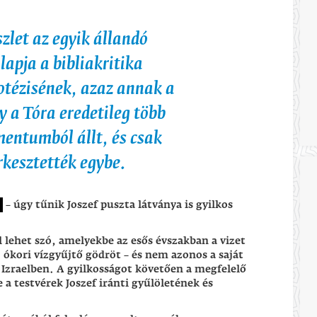
zlet az egyik állandó
lapja a bibliakritika
tézisének, azaz annak a
y a Tóra eredetileg több
entumból állt, és csak
rkesztették egybe.
]
– úgy tűnik Joszef puszta látványa is gyilkos
 lehet szó, amelyekbe az esős évszakban a vizet
kori vízgyűjtő gödröt – és nem azonos a saját
l Izraelben. A gyilkosságot követően a megfelelő
 a testvérek Joszef iránti gyűlöletének és