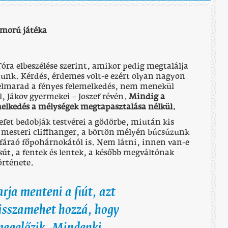
omorú játéka
 Tóra elbeszélése szerint, amikor pedig megtalálja
tunk. Kérdés, érdemes volt-e ezért olyan nagyon
 elmarad a fényes felemelkedés, nem menekül
, Jákov gyermekei – Joszef révén.
Mindig a
melkedés a mélységek megtapasztalása nélkül.
zefet bedobják testvérei a gödörbe, miután kis
– mesteri cliffhanger, a börtön mélyén búcsúzunk
 a fáraó főpohárnokától is. Nem látni, innen van-e
sút, a fentek és lentek, a később megváltónak
örténete.
ja menteni a fiút, azt
visszamehet hozzá, hogy