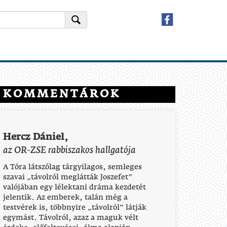
KOMMENTÁROK
Hercz Dániel,
az OR-ZSE rabbiszakos hallgatója
A Tóra látszólag tárgyilagos, semleges
szavai „távolról meglátták Joszefet”
valójában egy lélektani dráma kezdetét
jelentik. Az emberek, talán még a
testvérek is, többnyire „távolról” látják
egymást. Távolról, azaz a maguk vélt