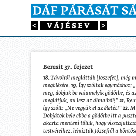
DÁF PÁRÁSÁT S
VÁJÉSEV
Beresit 37. fejezet
18.
Távolról meglátták [Joszefet], még mi
megölésére.
19.
Így szóltak egymáshoz: „
meg, dobjuk be valamelyik gödörbe, és 
meglátjuk, mi lesz az álmaiból!”
21.
Reuv
így szólt: „Ne vegyük el az életét!”
22.
Ma
Dobjátok bele ebbe a gödörbe itt a pusz
akarta menteni tőlük, hogy visszajutta
testvéreihez, lehúzták Józsefről a köntös