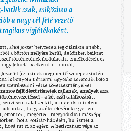
megelőzik. Mindenki
-botlik csak, miközben a
bb a nagy cél felé vezető
tragikus vígjátékaként.
tt, ahol Joszef helyzete a legkilátástalanabb,
ből a börtön mélyére kerül, de közben beiktat
oszef történetének fordulatait, emelkedéseit és
 hogy Jehudá is elkerül otthonról.
bb Joszefet (és akinek megmentő szerepe szintén
ga is bonyolult érzelmi ügyekbe keveredik bele a
len szembesülni vétke következményeivel.
amos fejlődéstörténetek zajlanak, amelyek arra
örténetvezetéssel – a két szál találkozását.
, senki sem talál senkit, mindenki mindent
ja tudtunkra, hogy az élet élésének egyetlen
od, elrontod, megérted, megpróbálod másképp.
dörben, hol a Potifár-ház élén, hol ismét a
 hová fut ki az egész. A hetiszakasz vége az