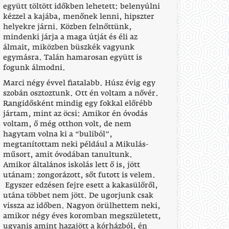
együtt töltött időkben lehetett: belenyúlni
kézzel a kajába, menőnek lenni, hipszter
helyekre járni. Közben felnőttünk,
mindenki járja a maga útját és éli az
álmait, miközben büszkék vagyunk
egymásra. Talán hamarosan együtt is
fogunk álmodni.
Marci négy évvel fiatalabb. Húsz évig egy
szobán osztoztunk. Ott én voltam a nővér.
Rangidősként mindig egy fokkal előrébb
jártam, mint az öcsi: Amikor én óvodás
voltam, ő még otthon volt, de nem
hagytam volna ki a “buliból”,
megtanítottam neki például a Mikulás-
műsort, amit óvodában tanultunk.
Amikor általános iskolás lett ő is, jött
utánam: zongorázott, sőt futott is velem.
Egyszer edzésen fejre esett a kakasülőről,
utána többet nem jött. De ugorjunk csak
vissza az időben. Nagyon örülhettem neki,
amikor négy éves koromban megszületett,
ugyanis amint hazajött a kórházból, én