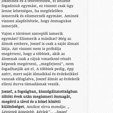
Joszefnek és a testvéreinek, el kellene
fogadniuk egymást, ez viszont csak úgy
lenne lehetséges, ha megfelelően
ismernék és elismernék egymást. Aminek
viszont alapfeltétele, hogy önmagukat
ismerjék.
Vajon e történet szereplői ismerik
egymást? Elismerik a másikat? Még az
álmok embere, Joszef is csak a saját álmait
látja. Azt viszont nem is próbálja
megérteni, hogy a többiek, akik az
álomnak csak a rájuk vonatkozó részét
képesek megérteni, „megfejteni”, nem
fogadhatják azt el. A többiek pedig, épp
azért, mert saját álmaikkal és érdekeikkel
vannak elfoglalva, Joszef álmát az érdekeik
elleni durva támadásnak veszik.
Joszef, a fogságban, kiszolgáltatottságban
töltött évek után megismeri önmagát,
megérti a távol és a közel közötti
különbséget.
Amikor sírva mondja:
„
Lépjetek közelebb, kérlek”
…
„Joszef