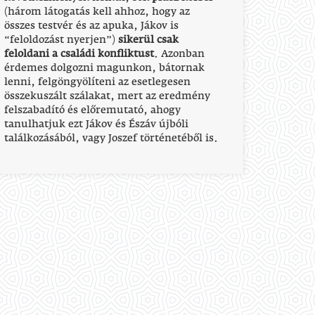
(három látogatás kell ahhoz, hogy az
összes testvér és az apuka, Jákov is
“feloldozást nyerjen”)
sikerül csak
feloldani a családi konfliktust
. Azonban
érdemes dolgozni magunkon, bátornak
lenni, felgöngyölíteni az esetlegesen
összekuszált szálakat, mert az eredmény
felszabadító és előremutató, ahogy
tanulhatjuk ezt Jákov és Észáv újbóli
találkozásából, vagy Joszef történetéből is.