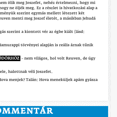
em ölik meg Joszefet, nehéz értelmezni, hogy mi
ogy ne öljék meg. Ez a részlet is hivatkozási alap a
ményük szerint egymás mellett létezett két
euven menti meg Joszef életét, a másikban Jehudá
gás szerint a kiontott vér az égbe kiált (lásd:
 Hamurappi törvényei alapján is reális árnak tűnik
GÖDÖRHÖZ
– nem világos, hol volt Reuven, de úgy
jele, halottnak véli Joszefet.
 Hova menjek? Talán: Hova meneküljek apám gyásza
KOMMENTÁR