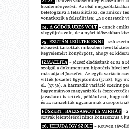
21-22.
Reuven valószínűleg elsőszülött s
kezdeményezést. Az első megszólalásában
belefoglalva a felszólításba, de amikor t
vonatkozik a felszólítása: „Ne ontsatok vé
24. A GÖDÖR ÜRES VOLT
– ennek említé
vízgyűjtés volt, de a nyári időszakban kis
25. EZUTÁN LEÜLTEK ENNI
– szó szeri
étkezést tartottak miközben levetkőztete
kegyelemért könyörgött, ahogy ez kiderül 
IZMAELITA
– József eladásának ez az a 
szolgál a dokumentum hipotézis hívei sz
más adja el Joszefet. Az egyik variáció sz
vitték Joszefet Egyiptomba (37:28). Egy m
el. (37:36). A harmadik variáció szerint p
hagyományos magyarázók is észrevették a
javaslatot is tettek, például azt, hogy tö
és az izmaeliták ugyanannak a csoportnak
FŰSZERT, BALZSAMOT ÉS MIRHÁT
– a
szavak jelentéséről nincs konszenzus a k
26. JEHUDÁ ÍGY SZÓLT
– Reuven távollé