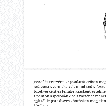
Joszef és testvérei kapcsolatát erősen me
született gyermekeivel, mind pedig Joszef
törekvésként és fennhéjázásként értelmez
a ponton kapcsolódik be a történet menet
apjától kapott díszes köntösben megjelen
körében.