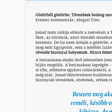
Gödörből gödörbe: Tévedések boldog-sz
Eredeti kommentár: Abigail Treu
Joszef nem találja először a testvéreit a
őket, az történik, amit fentebb olvasha
keresnie. De ha nem dobják a gödörbe,
meg sem Egyiptom, sem a későbbi Izráel
tévedés bizonyul helyesnek. Nincs fele
A hetiszakasz elején lévő jelenetben Jos
híján megölik. A hetiszakasz legvégén 
el tőle, elfeledve egykori cellatársától,
még kiút. Joszef élettörténete hullámva
bizonyuló tévedések, elvétések, vétkek t
Reuven meg akar
reméli, később 