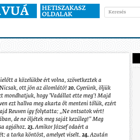
HETISZAKASZ
ÁVUÁ
OLDALAK
előtt a közelükbe ért volna, szövetkeztek a
Nicsak, ott jön az álomlátó!
20.
Gyerünk, öljük
azt mondhatjuk, hogy ’Vadállat ette meg’! Majd
en ezt hallva meg akarta őt menteni tőlük, ezért
jd Reuven így folytatta: „Ne ontsatok vért!
tában, de ne öljétek meg saját kezűleg!” Meg
ssa apjához.
23.
Amikor József odaért a
ét: a tarka köntöst, amelyet viselt.
24.
Azután