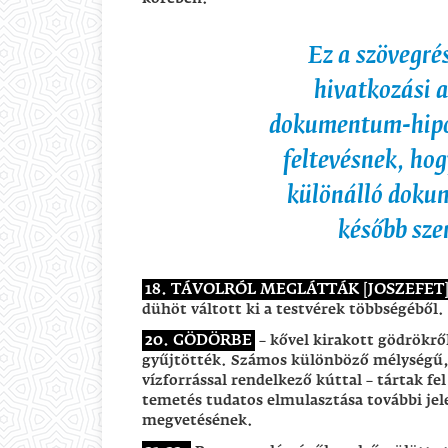
Ez a szövegrés
hivatkozási a
dokumentum-hipo
feltevésnek, hog
különálló dokum
később sze
18. TÁVOLRÓL MEGLÁTTÁK [JOSZEFET
dühöt váltott ki a testvérek többségéből.
20. GÖDÖRBE
– kővel kirakott gödrökről
gyűjtötték. Számos különböző mélységű, ó
vízforrással rendelkező kúttal – tártak fe
temetés tudatos elmulasztása további jele
megvetésének.