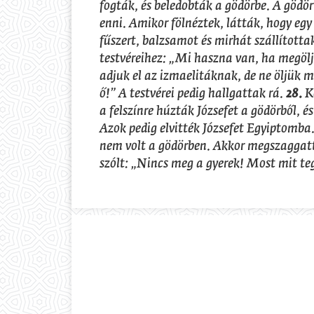
fogták, és beledobták a gödörbe. A gödör
enni. Amikor fölnéztek, látták, hogy egy
fűszert, balzsamot és mirhát szállította
testvéreihez: „Mi haszna van, ha megöljü
adjuk el az izmaelitáknak, de ne öljük m
ő!” A testvérei pedig hallgattak rá.
28.
Kö
a felszínre húzták Józsefet a gödörből, é
Azok pedig elvitték Józsefet Egyiptomba
nem volt a gödörben. Akkor megszaggat
szólt: „Nincs meg a gyerek! Most mit te