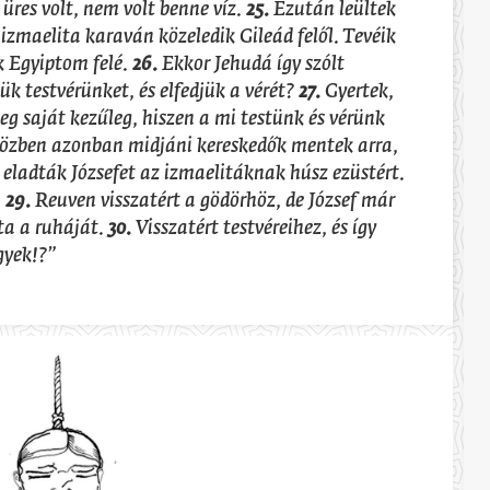
 üres volt, nem volt benne víz.
25.
Ezután leültek
 izmaelita karaván közeledik Gileád felől. Tevéik
k Egyiptom felé.
26.
Ekkor Jehudá így szólt
k testvérünket, és elfedjük a vérét?
27.
Gyertek,
eg saját kezűleg, hiszen a mi testünk és vérünk
zben azonban midjáni kereskedők mentek arra,
s eladták Józsefet az izmaelitáknak húsz ezüstért.
.
29.
Reuven visszatért a gödörhöz, de József már
ta a ruháját.
30.
Visszatért testvéreihez, és így
gyek!?”