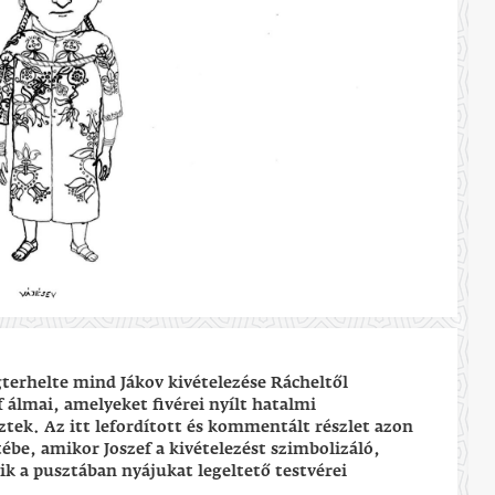
gterhelte mind Jákov kivételezése Rácheltől
 álmai, amelyeket fivérei nyílt hatalmi
tek. Az itt lefordított és kommentált részlet azon
ébe, amikor Joszef a kivételezést szimbolizáló,
ik a pusztában nyájukat legeltető testvérei