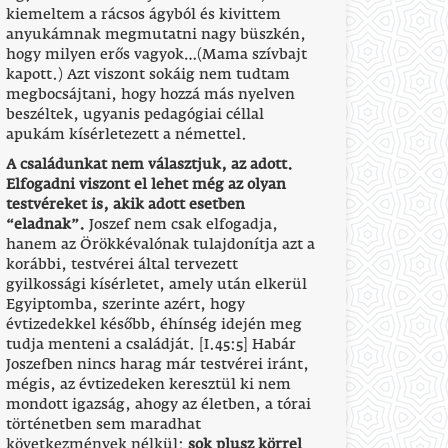
kiemeltem a rácsos ágyból és kivittem
anyukámnak megmutatni nagy büszkén,
hogy milyen erős vagyok…(Mama szívbajt
kapott.) Azt viszont sokáig nem tudtam
megbocsájtani, hogy hozzá más nyelven
beszéltek, ugyanis pedagógiai céllal
apukám kísérletezett a némettel.
A családunkat nem választjuk, az adott.
Elfogadni viszont el lehet még az olyan
testvéreket is, akik adott esetben
“eladnak”.
Joszef nem csak elfogadja,
hanem az Örökkévalónak tulajdonítja azt a
korábbi, testvérei által tervezett
gyilkossági kísérletet, amely után elkerül
Egyiptomba, szerinte azért, hogy
évtizedekkel később, éhínség idején meg
tudja menteni a családját. [I.45:5] Habár
Joszefben nincs harag már testvérei iránt,
mégis, az évtizedeken keresztül ki nem
mondott igazság, ahogy az életben, a tórai
történetben sem maradhat
következmények nélkül;
sok plusz körrel