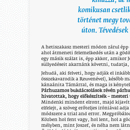
kihúzza, de 
komikusan csetlik
történet megy tová
úton. Tévedések 
A hetiszakasz mesteri módon zárul épp o
ahol átmeneti felemelkedés után a gödör
egy másik szálat is, épp akkor, amikor J
süllyedéseit akarnánk követni, tudatja,
Jehudá, aki felveti, hogy adják el inká
összekavarodik a Reuvenével), később ma
kánaánita Támárral, és maga is kényte
Párhuzamos bukdácsolások révén párhuz
hivatottak, hogy előkészítsék – mesteri t
Mindenki mindent elront, majd kijavít
elfelejt, a szöveg erőteljes iróniával ad
módszere a trial and error. Megpróbál
Közben hol fent vagy, hol lent, hol a gö
mélyben, mint Joszef, és néha nem látni,