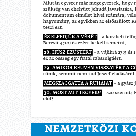
Miután egyszer már megegyeztek, hogy n
szükség van ehelyütt Jehudá javaslatára, h
dokumentum elmélet hívei számára, véle
hagyomány, az egyikben az elsőszülött R
teszi ezt.
ÉS ELFEDJÜK A VÉRÉT
– a korabeli felfo
Beresit 4:10) és ezért be kell temetni.
28. HÚSZ EZÜSTÉRT
– a Vájikrá 27:5 és
ez az összeg egy fiatal rabszolgáért.
29. AMIKOR REUVEN VISSZATÉRT A 
tűnik, semmit nem tud Joszef eladásáról.
MEGSZAGGATTA A RUHÁJÁT
– a gyász 
30. MOST MIT TEGYEK!?
– szó szerint:
elől?
NEMZETKÖZI 